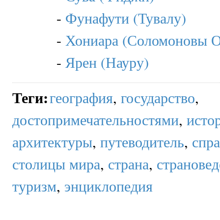
-
Фунафути (Тувалу)
-
Хониара (Соломоновы О
-
Ярен (Науру)
Теги
:
география
,
государство
,
достопримечательностями
,
исто
архитектуры
,
путеводитель
,
спр
столицы мира
,
страна
,
страновед
туризм
,
энциклопедия