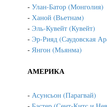
-
Улан-Батор (Монголия)
-
Ханой (Вьетнам)
-
Эль-Кувейт (Кувейт)
-
Эр-Рияд (Саудовская Ар
-
Янгон (Мьянма)
АМЕРИКА
-
Асунсьон (Парагвай)
-
Бастер (Сент-Китс и Нев