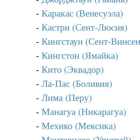
-
Каракас (Венесуэла)
-
Кастри (Сент-Люсия)
-
Кингстаун (Сент-Винсен
-
Кингстон (Ямайка)
-
Кито (Эквадор)
-
Ла-Пас (Боливия)
-
Лима (Перу)
-
Манагуа (Никарагуа)
-
Мехико (Мексика)
-
Монтевидео (Уругвай)