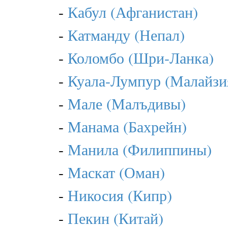
-
Кабул (Афганистан)
-
Катманду (Непал)
-
Коломбо (Шри-Ланка)
-
Куала-Лумпур (Малайзи
-
Мале (Малъдивы)
-
Манама (Бахрейн)
-
Манила (Филиппины)
-
Маскат (Оман)
-
Никосия (Кипр)
-
Пекин (Китай)