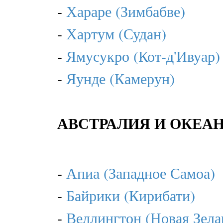
-
Хараре (Зимбабве)
-
Хартум (Судан)
-
Ямусукро (Кот-д'Ивуар)
-
Яунде (Камерун)
АВСТРАЛИЯ И ОКЕА
-
Апиа (Западное Самоа)
-
Байрики (Кирибати)
-
Веллингтон (Новая Зела