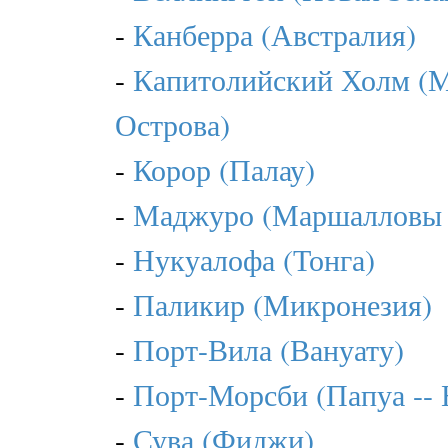
-
Канберра (Австралия)
-
Капитолийский Холм (
Острова)
-
Корор (Палау)
-
Маджуро (Маршалловы 
-
Нукуалофа (Тонга)
-
Паликир (Микронезия)
-
Порт-Вила (Вануату)
-
Порт-Морсби (Папуа -- 
-
Сува (Фиджи)