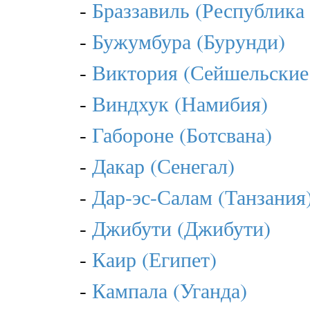
-
Браззавиль (Республика
-
Бужумбура (Бурунди)
-
Виктория (Сейшельские
-
Виндхук (Намибия)
-
Габороне (Ботсвана)
-
Дакар (Сенегал)
-
Дар-эс-Салам (Танзания
-
Джибути (Джибути)
-
Каир (Египет)
-
Кампала (Уганда)