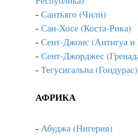
Республика)
-
Сантьяго (Чили)
-
Сан-Хосе (Коста-Рика)
-
Сент-Джонс (Антигуа и 
-
Сент-Джорджес (Гренад
-
Тегусигальпа (Гондурас)
АФРИКА
-
Абуджа (Нигерия)