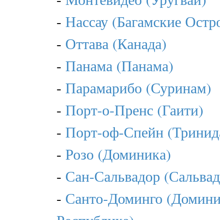
-
Нассау (Багамские Остр
-
Оттава (Канада)
-
Панама (Панама)
-
Парамарибо (Суринам)
-
Порт-о-Пренс (Гаити)
-
Порт-оф-Спейн (Тринида
-
Розо (Доминика)
-
Сан-Сальвадор (Сальвад
-
Санто-Доминго (Домини