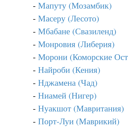
-
Мапуту (Мозамбик)
-
Масеру (Лесото)
-
Мбабане (Свазиленд)
-
Монровия (Либерия)
-
Морони (Коморские Ост
-
Найроби (Кения)
-
Нджамена (Чад)
-
Ниамей (Нигер)
-
Нуакшот (Мавритания)
-
Порт-Луи (Маврикий)