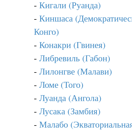
-
Кигали (Руанда)
-
Киншаса (Демократичес
Конго)
-
Конакри (Гвинея)
-
Либревиль (Габон)
-
Лилонгве (Малави)
-
Ломе (Того)
-
Луанда (Ангола)
-
Лусака (Замбия)
-
Малабо (Экваториальная