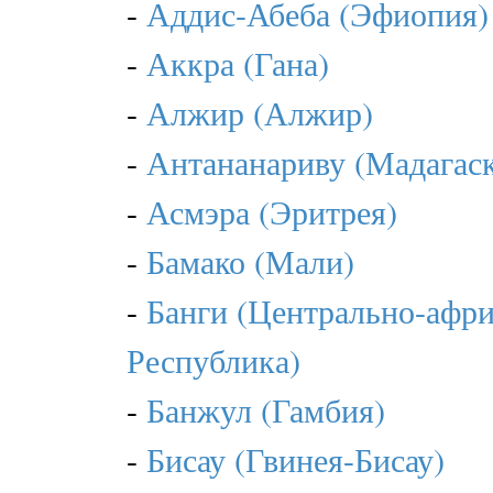
-
Аддис-Абеба (Эфиопия)
-
Аккра (Гана)
-
Алжир (Алжир)
-
Антананариву (Мадагас
-
Асмэра (Эритрея)
-
Бамако (Мали)
-
Банги (Центрально-афр
Республика)
-
Банжул (Гамбия)
-
Бисау (Гвинея-Бисау)