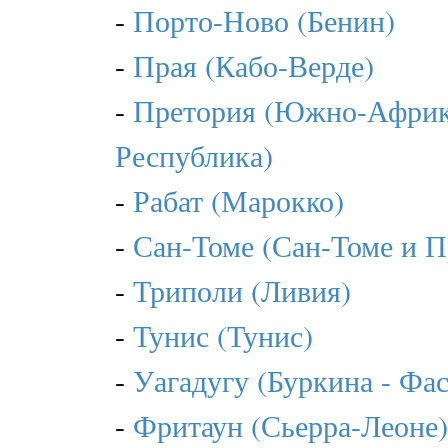
-
Порто-Ново (Бенин)
-
Прая (Кабо-Верде)
-
Претория (Южно-Африк
Республика)
-
Рабат (Марокко)
-
Сан-Томе (Сан-Томе и 
-
Триполи (Ливия)
-
Тунис (Тунис)
-
Уагадугу (Буркина - Фас
-
Фритаун (Сьерра-Леоне)