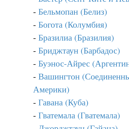
-
Бельмопан (Белиз)
-
Богота (Колумбия)
-
Бразилиа (Бразилия)
-
Бриджтаун (Барбадос)
-
Буэнос-Айрес (Аргентин
-
Вашингтон (Соединенн
Америки)
-
Гавана (Куба)
-
Гватемала (Гватемала)
-
Джорджтаун (Гайана)