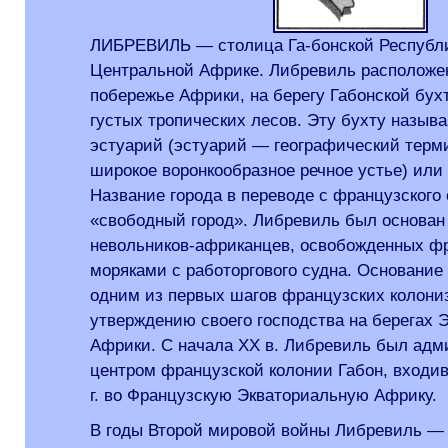
ЛИБРЕВИЛЬ — столица Га-бонской Республик
Центральной Африке. Либревиль расположе
побережье Африки, на берегу Габонской бух
густых тропических лесов. Эту бухту назыв
эстуарий (эстуарий — географический тер
широкое воронкообразное речное устье) или
Название города в переводе с французского 
«свободный город». Либревиль был основан в
невольников-африканцев, освобожденных ф
моряками с работоргового судна. Основани
одним из первых шагов французских колониз
утверждению своего господства на берегах 
Африки. С начала XX в. Либревиль был ад
центром французской колонии Габон, входив
г. во Французскую Экваториальную Африку.
В годы Второй мировой войны Либревиль — 